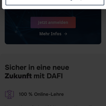
100 % kostenlos für dich
Jetzt anmelden
Mehr Infos
Sicher in eine neue
Zukunft
mit DAFI
100 % Online-Lehre