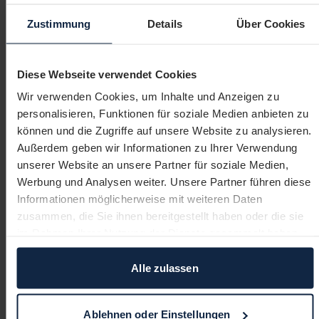
spannend.
aus arbeiten können.
Zustimmung
Details
Über Cookies
Diese Webseite verwendet Cookies
Wir verwenden Cookies, um Inhalte und Anzeigen zu
personalisieren, Funktionen für soziale Medien anbieten zu
können und die Zugriffe auf unsere Website zu analysieren.
Nächster Kursstart: 18.05.2026
Außerdem geben wir Informationen zu Ihrer Verwendung
Fachkraft für IT- und
unserer Website an unsere Partner für soziale Medien,
Werbung und Analysen weiter. Unsere Partner führen diese
Informations­sicherheit
Informationen möglicherweise mit weiteren Daten
zusammen, die Sie ihnen bereitgestellt haben oder die sie
Für Quereinsteiger
im Rahmen Ihrer Nutzung der Dienste gesammelt haben.
100 % online
Alle zulassen
Laptop inklusive
Ablehnen oder Einstellungen